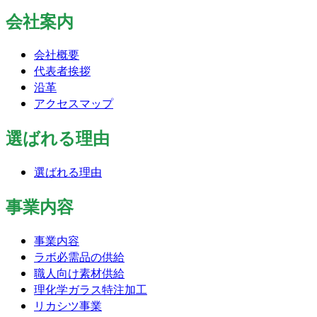
会社案内
会社概要
代表者挨拶
沿革
アクセスマップ
選ばれる理由
選ばれる理由
事業内容
事業内容
ラボ必需品の供給
職人向け素材供給
理化学ガラス特注加工
リカシツ事業