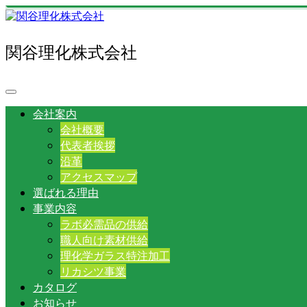
関谷理化株式会社
会社案内
会社概要
代表者挨拶
沿革
アクセスマップ
選ばれる理由
事業内容
ラボ必需品の供給
職人向け素材供給
理化学ガラス特注加工
リカシツ事業
カタログ
お知らせ