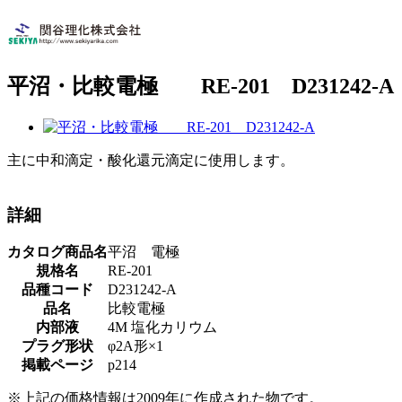
平沼・比較電極 RE-201 D231242-A
主に中和滴定・酸化還元滴定に使用します。
詳細
カタログ商品名
平沼 電極
規格名
RE-201
品種コード
D231242-A
品名
比較電極
内部液
4M 塩化カリウム
プラグ形状
φ2A形×1
掲載ページ
p214
※上記の価格情報は2009年に作成された物です。