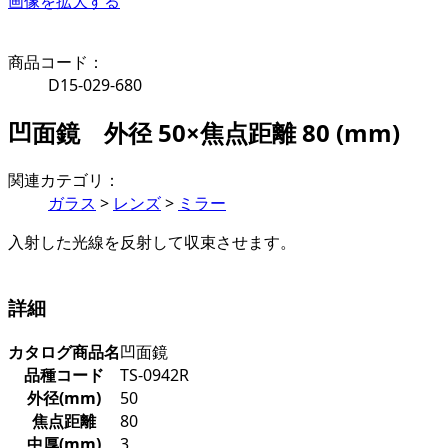
画像を拡大する
商品コード：
D15-029-680
凹面鏡 外径 50×焦点距離 80 (mm)
関連カテゴリ：
ガラス
>
レンズ
>
ミラー
入射した光線を反射して収束させます。
詳細
カタログ商品名
凹面鏡
品種コード
TS-0942R
外径(mm)
50
焦点距離
80
中厚(mm)
3