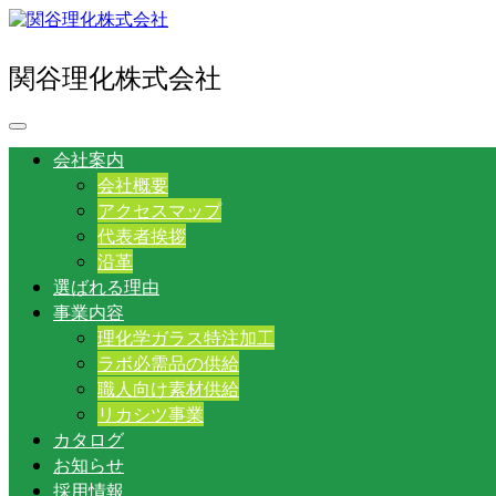
関谷理化株式会社
会社案内
会社概要
アクセスマップ
代表者挨拶
沿革
選ばれる理由
事業内容
理化学ガラス特注加工
ラボ必需品の供給
職人向け素材供給
リカシツ事業
カタログ
お知らせ
採用情報