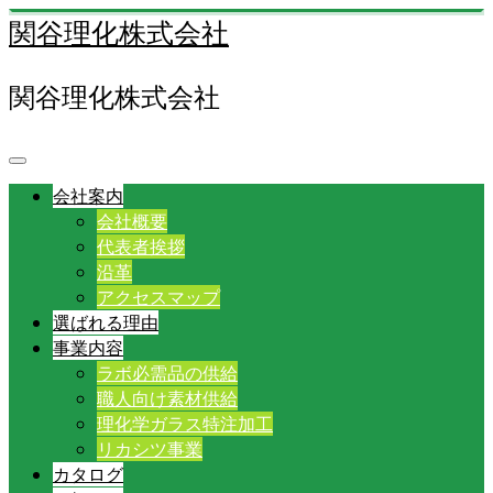
関谷理化株式会社
関谷理化株式会社
会社案内
会社概要
代表者挨拶
沿革
アクセスマップ
選ばれる理由
事業内容
ラボ必需品の供給
職人向け素材供給
理化学ガラス特注加工
リカシツ事業
カタログ