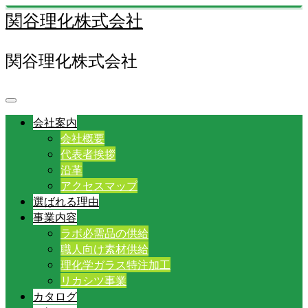
関谷理化株式会社
関谷理化株式会社
会社案内
会社概要
代表者挨拶
沿革
アクセスマップ
選ばれる理由
事業内容
ラボ必需品の供給
職人向け素材供給
理化学ガラス特注加工
リカシツ事業
カタログ