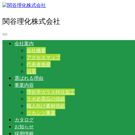
関谷理化株式会社
会社案内
会社概要
アクセスマップ
代表者挨拶
沿革
選ばれる理由
事業内容
理化学ガラス特注加工
ラボ必需品の供給
職人向け素材供給
リカシツ事業
カタログ
お知らせ
採用情報