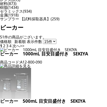
材料(873)
樹脂(1434)
セラミックス(934)
金属(1918)
サンプラー 【試料採取器具】(259)
ビーカー
51件
の商品がございます。
価格順
新着順
表示件数
1
2
3
4
次へ>>
ビーカー 1000mL 目安目盛付き SEKIYA
商品コード:A12-800-090
ビーカー 500mL 目安目盛付き SEKIYA