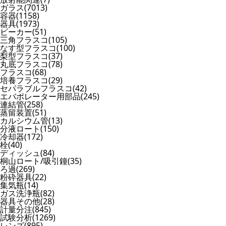
ガラス(7013)
容器(1158)
器具(1973)
ビーカー(51)
三角フラスコ(105)
なす型フラスコ(100)
梨型フラスコ(37)
丸底フラスコ(78)
フラスコ(68)
培養フラスコ(29)
セパラブルフラスコ(42)
エバポレーター用部品(245)
連結管(258)
蒸留装置(51)
カルシウム管(13)
分液ロート(150)
冷却器(172)
栓(40)
ディッシュ(84)
桐山ロート/吸引鐘(35)
ろ過(269)
粉砕器具(22)
集気瓶(14)
ガス洗浄瓶(82)
器具その他(28)
計量分注(845)
試験分析(1269)
レンズ(895)