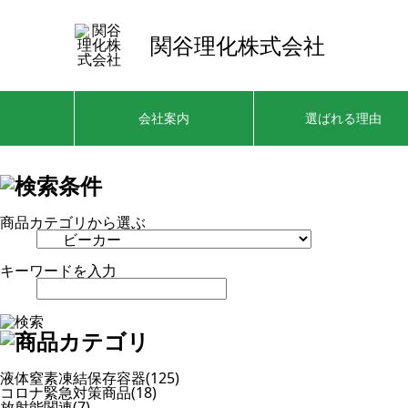
関谷理化株式会社
会社案内
選ばれる理由
商品カテゴリから選ぶ
キーワードを入力
液体窒素凍結保存容器(125)
コロナ緊急対策商品(18)
放射能関連(7)