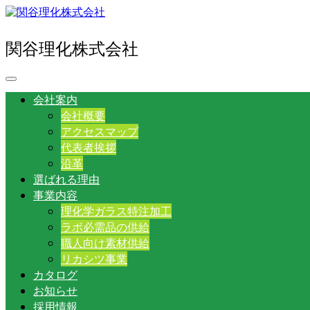
関谷理化株式会社
会社案内
会社概要
アクセスマップ
代表者挨拶
沿革
選ばれる理由
事業内容
理化学ガラス特注加工
ラボ必需品の供給
職人向け素材供給
リカシツ事業
カタログ
お知らせ
採用情報