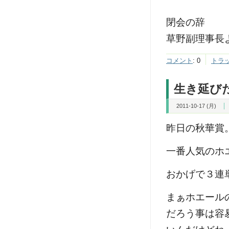
閉会の辞
草野副理事長
コメント
:
0
トラ
生き延び
2011-10-17 (月)
昨日の秋華賞
一番人気のホ
おかげで３連
まぁホエール
だろう事は容